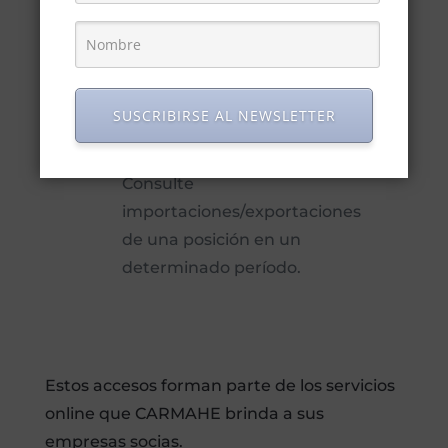
arancelarias.
SUSCRIBIRSE AL NEWSLETTER
Consultas Tesys
Consulte
importaciones/exportaciones
de una posición en un
determinado período.
Estos accesos forman parte de los servicios
online que CARMAHE brinda a sus
empresas socias.