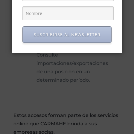
arancelarias.
SUSCRIBIRSE AL NEWSLETTER
Consultas Tesys
Consulte
importaciones/exportaciones
de una posición en un
determinado período.
Estos accesos forman parte de los servicios
online que CARMAHE brinda a sus
empresas socias.