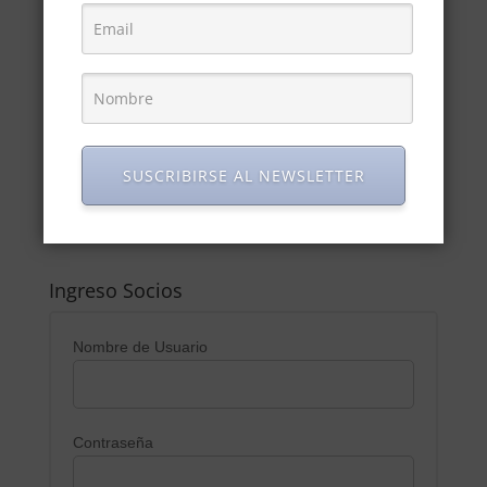
repercuten en la pérdida de competitividad en los
mercados nacionales e internacionales.
Para lograr una verdadera recuperación de la
industria, va a ser necesario escuchar las
necesidades del sector y tomar medidas
contundentes en consecuencia.
SUSCRIBIRSE AL NEWSLETTER
Ingreso Socios
Nombre de Usuario
Contraseña