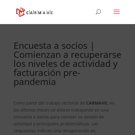
Encuesta a socios |
Comienzan a recuperarse
los niveles de actividad y
facturación pre-
pandemia
Como parte del trabajo sectorial de
CARMAHE
, en
los últimos meses se estuvo trabajando en una
encuesta a socios para conocer su estado de
actividad y principales problemáticas. Las
respuestas indican una recuperación en