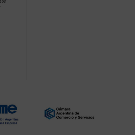
amos
l