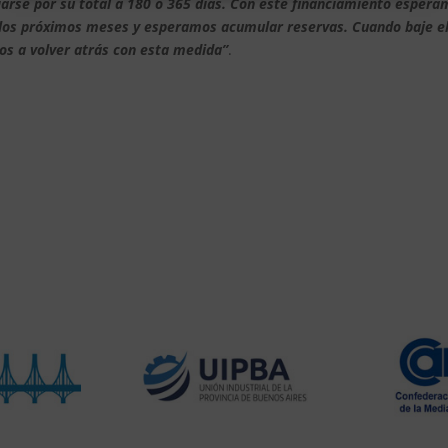
iarse por su total a 180 o 365 días. Con este financiamiento esper
n los próximos meses y esperamos acumular reservas. Cuando baje e
s a volver atrás con esta medida”
.