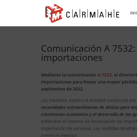
INI
Comunicación A 7532: 
importaciones
Mediante la comunicación
A 7532
, el direct
importaciones para frenar una mayor pérdida 
septiembre de 2022.
Las medidas, explicó la entidad conducida po
necesidades extraordinarias de divisas para ate
crecimiento económico y el desarrollo de las 
extienden el sistema de financiación de import
importación de servicios. Las medidas tendrán
comercio exterior.