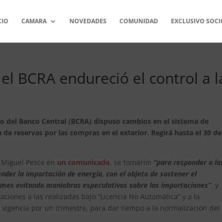
CIO
CAMARA
NOVEDADES
COMUNIDAD
EXCLUSIVO SOCI
el BCRA endureció el control a l
orio del Banco Central (BCRA) dispuso cambios en el sistema de
de reservas por las compras en el exterior. Regirá hasta el 30 de
r Miguel Pesce en
un comunicado
, se tomaron
“para responder a la
nder la importación de energía, con el objeto de sostener el
pymes evitando maniobras especulativas sobre las importaciones”
, y
aciones a las realizadas bajo “Licencia No Automática” y a la
 vigencia por un trimestre, para dar tiempo a la normalización del