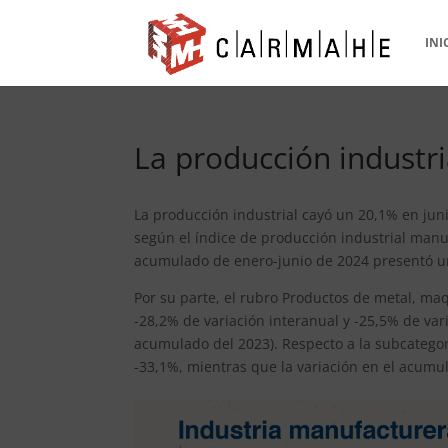
INI
La producción industria
La producción industrial cayó un 20,1% en ju
según el índice de producción industrial manu
acumulado de enero-junio de 2024 presentó una
Por su parte, el rubro Productos de metal, ma
-28,2% de variación interanual y -25,5% de va
acumulado del 2023). Respecto a la subcategor
-33,1%, mientras que la variación en el acumu