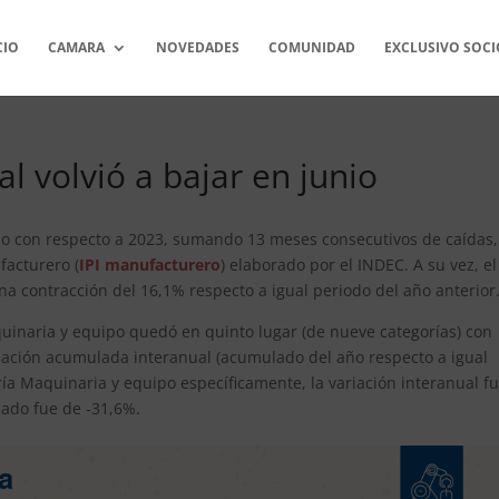
CIO
CAMARA
NOVEDADES
COMUNIDAD
EXCLUSIVO SOCI
l volvió a bajar en junio
nio con respecto a 2023, sumando 13 meses consecutivos de caídas,
facturero (
IPI manufacturero
) elaborado por el INDEC. A su vez, el
 contracción del 16,1% respecto a igual periodo del año anterior
quinaria y equipo quedó en quinto lugar (de nueve categorías) con
riación acumulada interanual (acumulado del año respecto a igual
ía Maquinaria y equipo específicamente, la variación interanual f
lado fue de -31,6%.