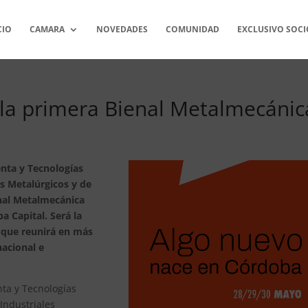
CIO
CAMARA
NOVEDADES
COMUNIDAD
EXCLUSIVO SOCI
la primera Bienal Metalmecánic
nta y Tecnologías
es Metalúrgicos y de
enal Metalmecánica
a Capital. Será la
l que reunirá en más
nacional e
ta y Tecnologías
Industriales