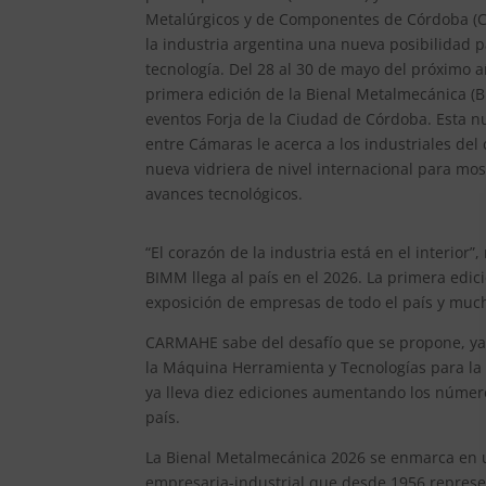
Metalúrgicos y de Componentes de Córdoba (C
la industria argentina una nueva posibilidad 
tecnología. Del 28 al 30 de mayo del próximo añ
primera edición de la Bienal Metalmecánica (B
eventos Forja de la Ciudad de Córdoba. Esta n
entre Cámaras le acerca a los industriales del
nueva vidriera de nivel internacional para mos
avances tecnológicos.
“El corazón de la industria está en el interio
BIMM llega al país en el 2026. La primera edi
exposición de empresas de todo el país y muc
CARMAHE sabe del desafío que se propone, ya 
la Máquina Herramienta y Tecnologías para la 
ya lleva diez ediciones aumentando los número
país.
La Bienal Metalmecánica 2026 se enmarca en 
empresaria-industrial que desde 1956 repres