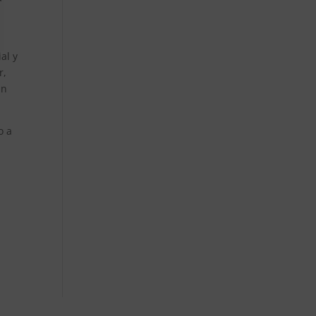
al y
r,
an
o a