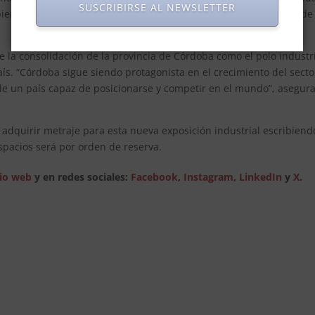
SUSCRIBIRSE AL NEWSLETTER
ienes de capital, hoy la Cámara nuclea a más de 120 empresas de
e la consolidación de la provincia de Córdoba como el polo industri
ís. “Córdoba sigue siendo protagonista en el crecimiento del secto
o de un país capaz de posicionarse y competir en el mundo”, asegur
e adquirir metraje para esta nueva exposición industrial escribiend
espacios será por orden de reserva.
tio web
y en redes sociales:
Facebook
,
Instagram
,
LinkedIn
y
X
.