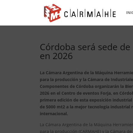
INI
Córdoba será sede de 
en 2026
La Cámara Argentina de la Máquina Herramie
para la producción y la Cámara de Industrial
Componentes de Córdoba
organizarán la Bi
2026 en el Centro de eventos Forja, en Córdob
primera edición de esta exposición industria
de 5000 mt2 a la mejor tecnología industrial 
internacional.
La Cámara Argentina de la Máquina Herramien
para la producción (CARMAHE) y la Cámara de 