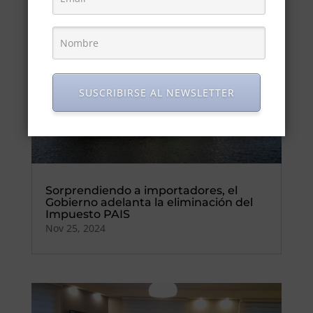
SUSCRIBIRSE AL NEWSLETTER
Sorprendiendo a importadores, el
Gobierno adelanta la eliminación del
Impuesto PAIS
Nov 25, 2024