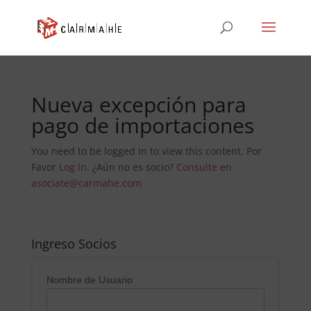
Nueva excepción para
pago de importaciones
You need to be logged in to view this content. Por
Favor
Log In
. ¿Aún no es socio?
Consulte en
asociate@carmahe.com
Ingreso Socios
Nombre de Usuario