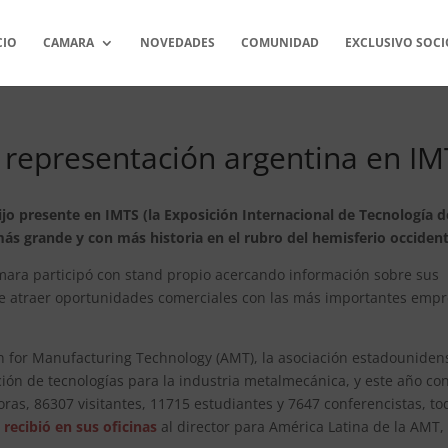
CIO
CAMARA
NOVEDADES
COMUNIDAD
EXCLUSIVO SOCI
representación argentina en IM
jo presente en IMTS (la Exposición Internacional de Tecnología d
 más grande y con más historia en el rubro del hemisferio occident
mara participó con stand propio acercando información sobre sus
vo de atraer oportunidades comerciales con las más importantes emp
on for Manufacturing Technology (AMT), la asociación estadouniden
ión de tecnologías para la industria metalmecánica, y este año co
ras, 86307 visitantes, 11715 estudiantes y 7647 conferencistas, to
E
recibió en sus oficinas
al director para América Latina de la AMT,