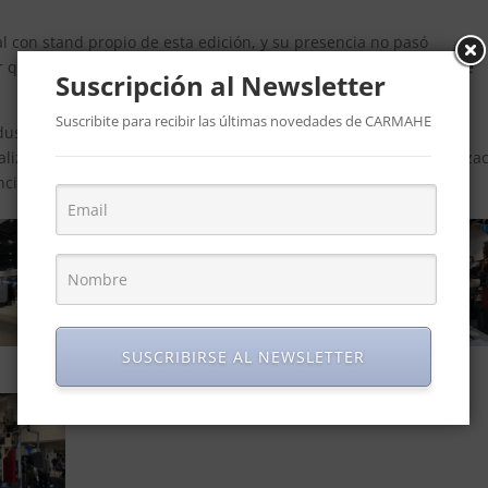
l con stand propio de esta edición, y su presencia no pasó
or que en otras ediciones, abriéndose múltiples oportunidades de
Suscripción al Newsletter
Suscribite para recibir las últimas novedades de CARMAHE
dustrial, donde se pudo conocer lo último en las más variadas
 realizando un trabajo de promoción de FIMAQH 2024, cuya organiza
ncia de empresas internacionales en suelo nacional.
SUSCRIBIRSE AL NEWSLETTER