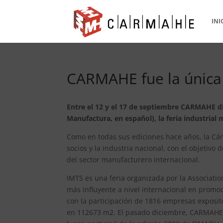
INI
CARMAHE fue la única 
Entre el 12 y el 17 de septiembre CARMAHE di
Manufactura, en español), la feria industrial
Como en todas sus ediciones hace años, la Cá
socios y la industria nacional, con el objeti
del sector manufacturero internacional.
IMTS es una feria organizada por la Associati
más influyente a nivel internacional en promoc
con la participación de 1816 empresas exposito
en 112673 m2. El pasado diciembre, CARMAH