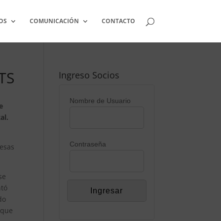
OS
COMUNICACIÓN
CONTACTO
TS
Ingreso Socios
Nombre de Usuario
e
al.
Contraseña
resas
se
ntó
do
 que