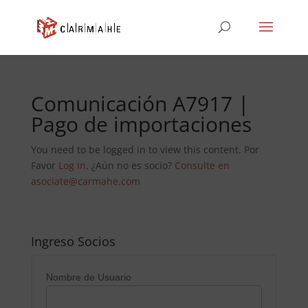
Comunicación A7917 |
Pago de importaciones
You need to be logged in to view this content. Por
Favor
Log In
. ¿Aún no es socio?
Consulte en
asociate@carmahe.com
Ingreso Socios
Nombre de Usuario