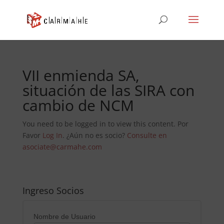
VII enmienda SA,
situación de las SIRA con
cambio de NCM
You need to be logged in to view this content. Por
Favor
Log In
. ¿Aún no es socio?
Consulte en
asociate@carmahe.com
Ingreso Socios
Nombre de Usuario